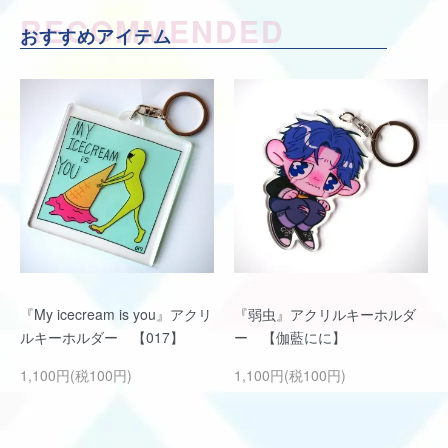
RECOMMENDED
おすすめアイテム
『My icecream is you』アクリ
『弱虫』アクリルキーホルダ
ルキーホルダー 【017】
ー 【伽藍にに】
1,100円(税100円)
1,100円(税100円)